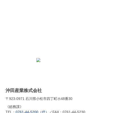
お問合せ
加工の可・不可や取扱資材等
ハーネスに関わるご相談がございましたら
お気軽にお問い合わせ下さい
お問合せフォーム
沖田産業株式会社
〒923-0971 石川県小松市四丁町ホ48番30
《総務課》
TEL：
0761-44-5200（代）
／FAX：0761-44-5230