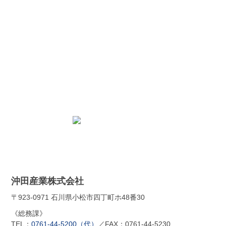
お問合せ
加工の可・不可や取扱資材等
ハーネスに関わるご相談がございましたら
お気軽にお問い合わせ下さい
お問合せフォーム
沖田産業株式会社
〒923-0971 石川県小松市四丁町ホ48番30
《総務課》
TEL：
0761-44-5200（代）
／FAX：0761-44-5230