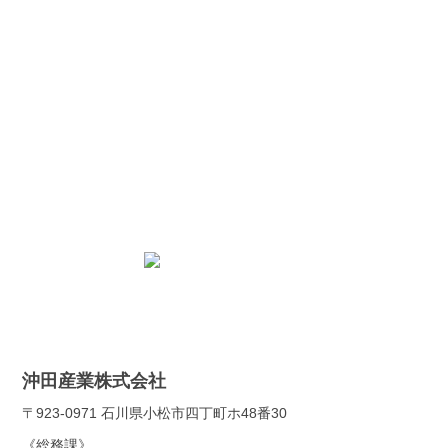
お問合せ
加工の可・不可や取扱資材等
ハーネスに関わるご相談がございましたら
お気軽にお問い合わせ下さい
お問合せフォーム
沖田産業株式会社
〒923-0971 石川県小松市四丁町ホ48番30
《総務課》